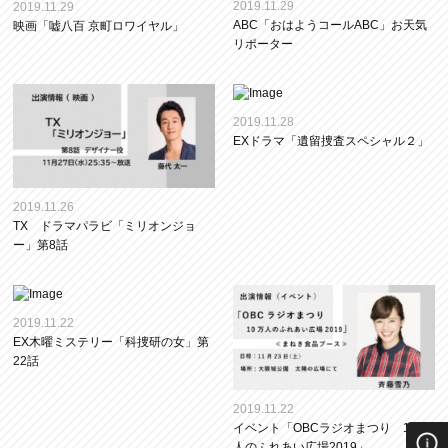
2019.11.29
2019.11.29
ABC「おはようコールABC」お天気
映画「嘘八百 京町ロワイヤル」
リポーター
2019.11.28
EXドラマ「遺留捜査スペシャル２」
2019.11.26
TX ドラマパラビ「ミリオンジョ
ー」第8話
2019.11.22
EX木曜ミステリー「科捜研の女」第
22話
2019.11.22
イベント「OBCラジオまつり 10万
人のふれあい広場2019」