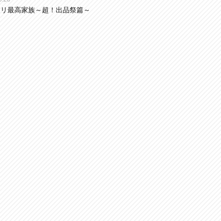
カリ最高家族～超！出品祭篇～