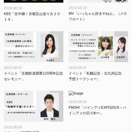
2019.08.19
2019.08.16
MV「いっちゃん好きやねん」（メロ
KBS「生中継！京都五山送り火２０
フロート）
１９」
2019.08.07
2019.08.07
イベント「京都鉄道開業120周年記念
イベント「札幌記念・北九州記念
セレモニー」
予想トークショー」
2019.08.05
FMOH!「パインアメEXPO2019～パ
インアメの日５th〜」
2019.08.06