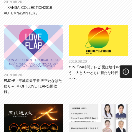
2019.08.26
「KANSAI COLLECTION2019
AUTUMN&WINTER」
2019.08.20
YTV「24時間テレビ 愛は地球を救
う 人と人〜ともに新たな時代
2019.08.20
へ〜」
FMOH!「平城京天平祭 天平たなばた
祭り～FM OH! LOVE FLAP公開収
録」