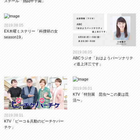
スチール「熱闘甲子園」
2019.08.05
EX木曜ミステリー「科捜研の女
season19」
2019.08.05
ABCラジオ「おはようパーソナリテ
ィ道上洋三です」
2019.08.01
KTV「特別展 昆虫〜この夏は昆
活〜」
2019.08.01
KTV「ピーコ＆兵動のピーチケパー
チケ」