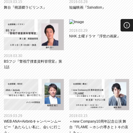
2019.03.15
2019.03.29
舞台『桃源郷ラビリンス』
短編映画『Salvation』
2019.03.29
NHK 土曜ドラマ『浮世の画家』
2019.03.30
BSフジ『警視庁捜査資料管理室』第
1話
2019.03.29
2019.03.15
WEB ANA×Airbnbキャンペーンムー
＋new Company10周年記念公演 舞
ビー『あたらしい私に、会いに行こ
台『FLAME ～ホシの導きとトキの哀
う』
しみ～』