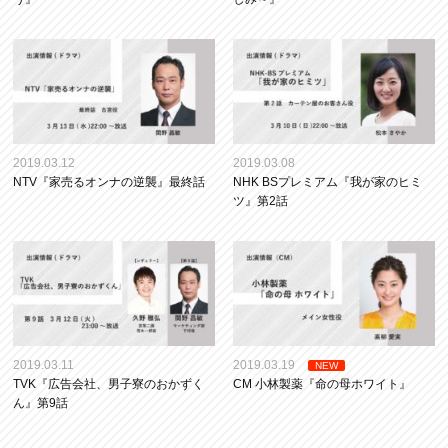
2019.03.12
2019.03.08
NTV『家売るオンナの逆襲』最終話
NHK BSプレミアム『我が家のヒミ
ツ』第2話
2019.03.11
2019.03.19
NEW
TVK『広告会社、男子寮のおかずく
CM 小林製薬『命の母ホワイト』
ん』第9話