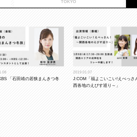
TOKYO
1.08
2019.01.07
･KBS 「石田靖の若狭まんきつ冬
J:COM「福よこいこい!えべっさ
西各地のえびす巡り～」