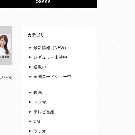
OSAKA
カテゴリ
最新情報（NEW）
レギュラー出演中
連載中
全国ロードショー中
ん!～関
映画
ドラマ
テレビ番組
CM
ラジオ