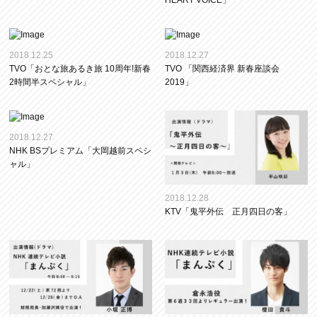
HEART VOICE」
2018.12.25
2018.12.27
TVO「おとな旅あるき旅 10周年!新春
TVO 「関西経済界 新春座談会
2時間半スペシャル」
2019」
2018.12.27
NHK BSプレミアム「大岡越前スペシ
ャル」
2018.12.28
KTV「鬼平外伝 正月四日の客」