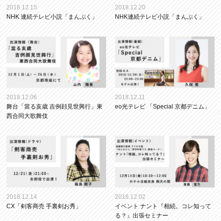
2018.12.15
2018.12.20
NHK 連続テレビ小説「まんぷく」
NHK連続テレビ小説「まんぷく」
2018.12.06
2018.12.11
舞台「當る亥歳 吉例顔見世興行」東
eo光テレビ 「Special 京都デニム」
西合同大歌舞伎
2018.12.14
2018.12.02
CX「剣客商売 手裏剣お秀」
イベント ナント『相続。コレ知って
る？』出張セミナー