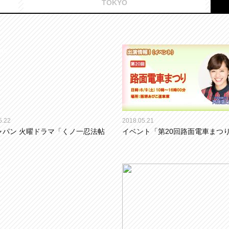
TOKYO
5.22
2018.05.21
ャパン 火曜ドラマ「くノ一忍法帖
イベント「第20回路面電車まつ
」