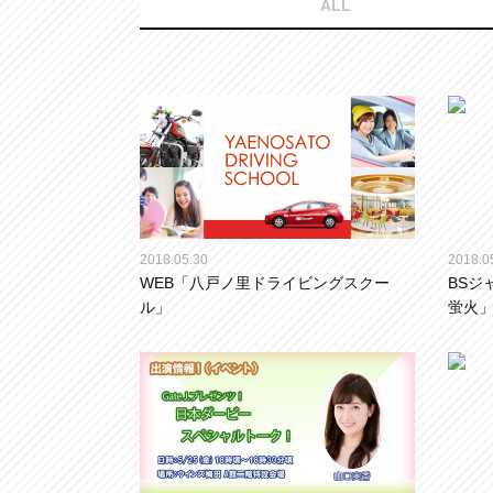
ALL
2018.05.30
2018.0
WEB「八戸ノ里ドライビングスクー
BSジ
ル」
蛍火