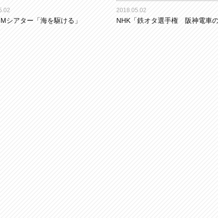
5.02
2018.05.02
 FMシアター「海を駆ける」
NHK「鉄オタ選手権 阪神電車