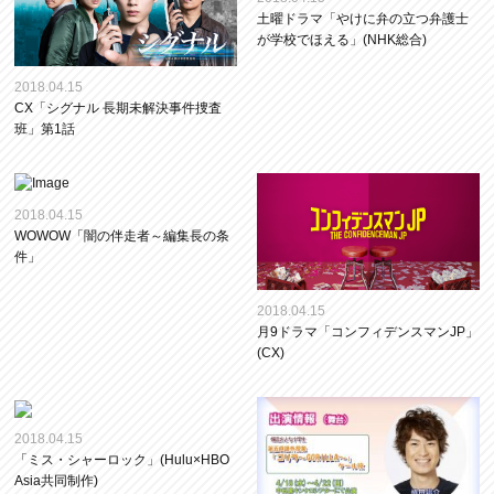
土曜ドラマ「やけに弁の立つ弁護士
が学校でほえる」(NHK総合)
2018.04.15
CX「シグナル 長期未解決事件捜査
班」第1話
2018.04.15
WOWOW「闇の伴走者～編集長の条
件」
2018.04.15
月9ドラマ「コンフィデンスマンJP」
(CX)
2018.04.15
「ミス・シャーロック」(Hulu×HBO
Asia共同制作)