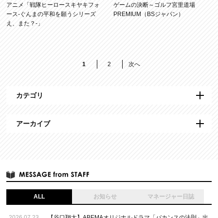
アニメ「戦隊ヒーロースキヤキフォ
ゲームの決断～ゴルフ宮里道場
ース-ぐんまの平和を願うシリーズ
PREMIUM（BSジャパン）
え、また？-」
1
2
次へ
カテゴリ
アーカイブ
ALL
お知らせ
マネージャー日誌
2026.07.23
【谷口翔太】ABEMAオリジナルドラマ「バカンスの法則」出