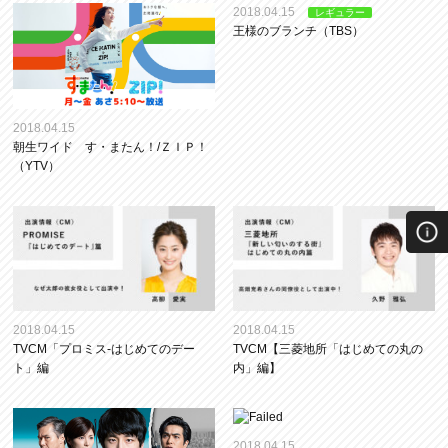
2018.04.15
レギュラー
王様のブランチ（TBS）
2018.04.15
朝生ワイド す・またん！/ＺＩＰ！
（YTV）
2018.04.15
2018.04.15
TVCM「プロミス‐はじめてのデー
TVCM【三菱地所「はじめての丸の
ト」編
内」編】
2018.04.15