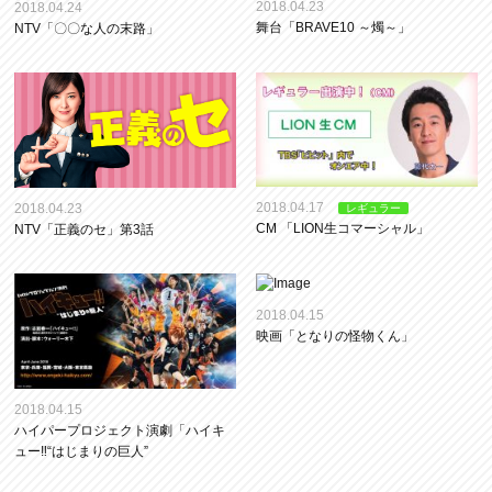
2018.04.23
2018.04.24
舞台「BRAVE10 ～燭～」
NTV「〇〇な人の末路」
2018.04.17
2018.04.23
レギュラー
CM 「LION生コマーシャル」
NTV「正義のセ」第3話
2018.04.15
映画「となりの怪物くん」
2018.04.15
ハイパープロジェクト演劇「ハイキ
ュー‼“はじまりの巨人”