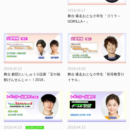
2018.04.17
舞台 爆走おとな小学生「ゴリラ～
GORILLA～」
2018.04.15
2018.04.03
舞台 劇団たいしゅう小説家「宝や旅
舞台 爆走おとな小学生「初等教育ロ
館げんせんじゃ～！2018」
イヤル」
2018.04.15
2018.04.15
レギュラー