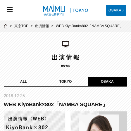
東京TOP
出演情報
WEB KiyoBank×802「NAMBA SQUARE」
ALL
TOKYO
OSAKA
2018.12.25
WEB KiyoBank×802「NAMBA SQUARE」