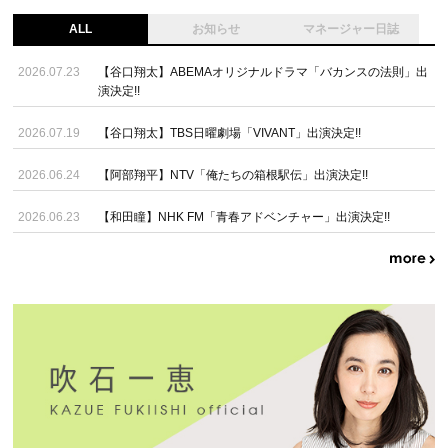
ALL
お知らせ
マネージャー日誌
2026.07.23
【谷口翔太】ABEMAオリジナルドラマ「バカンスの法則」出
演決定!!
2026.07.19
【谷口翔太】TBS日曜劇場「VIVANT」出演決定!!
2026.06.24
【阿部翔平】NTV「俺たちの箱根駅伝」出演決定!!
2026.06.23
【和田瞳】NHK FM「青春アドベンチャー」出演決定!!