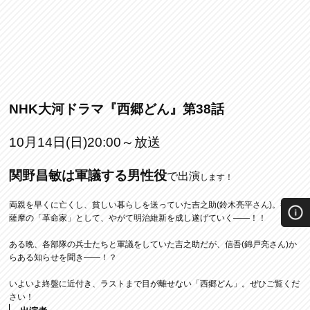
NHK大河ドラマ『西郷どん』第38話
10月14日(日)20:00～放送
関野昌敏は軍議する男性役
で
出演
します！
両親を早くに亡くし、貧しい暮らしを送っていた吉之助(鈴木亮平さん)。彼は
薩摩の「革命家」として、やがて明治維新を成し遂げていく——！！
ある晩、各部隊の兵士たちと軍議をしていた吉之助だが、信吾(錦戸亮さん)か
らある知らせを聞き――！？
いよいよ終盤に近付き、ラストまで目が離せない「西郷どん」。ぜひご覧くだ
さい！