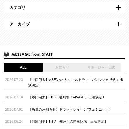
カテゴリ
アーカイブ
ALL
お知らせ
マネージャー日誌
2026.07.23
【谷口翔太】ABEMAオリジナルドラマ「バカンスの法則」出
演決定!!
2026.07.19
【谷口翔太】TBS日曜劇場「VIVANT」出演決定!!
2026.07.01
【所属のお知らせ】ドラァグクイーン”フェミニーナ”
2026.06.24
【阿部翔平】NTV「俺たちの箱根駅伝」出演決定!!