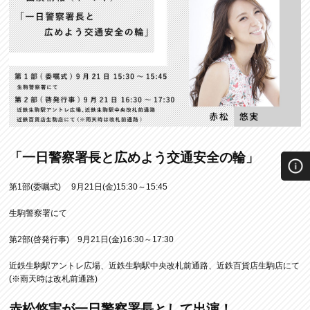
「一日警察署長と広めよう交通安全の輪」
第1部(委嘱式) 9月21日(金)15:30～15:45
生駒警察署にて
第2部(啓発行事) 9月21日(金)16:30～17:30
近鉄生駒駅アントレ広場、近鉄生駒駅中央改札前通路、近鉄百貨店生駒店にて
(※雨天時は改札前通路)
赤松悠実が一日警察署長として出演！