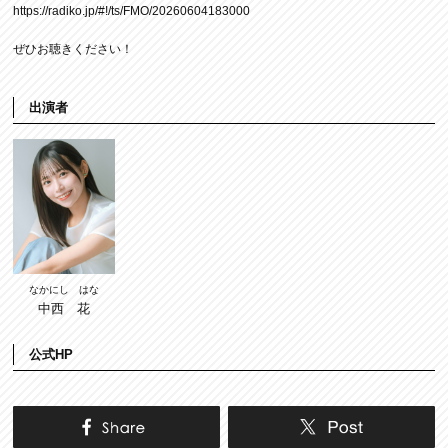
https://radiko.jp/#!/ts/FMO/20260604183000
ぜひお聴きください！
出演者
なかにし はな
中西 花
公式HP