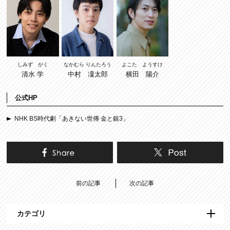
しみず がく
よこた ようすけ
なかむら りんたろう
清水 学
横田 陽介
中村 凜太郎
公式HP
NHK BS時代劇「あきない世傳 金と銀3」
前の記事
次の記事
カテゴリ