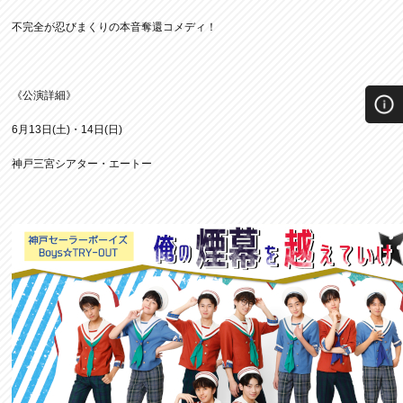
不完全が忍びまくりの本音奪還コメディ！
《公演詳細》
6月13日(土)・14日(日)
神戸三宮シアター・エートー