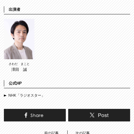
出演者
さわだ まこと
澤田 誠
公式HP
NHK「ラジオスター」
前の記事
次の記事