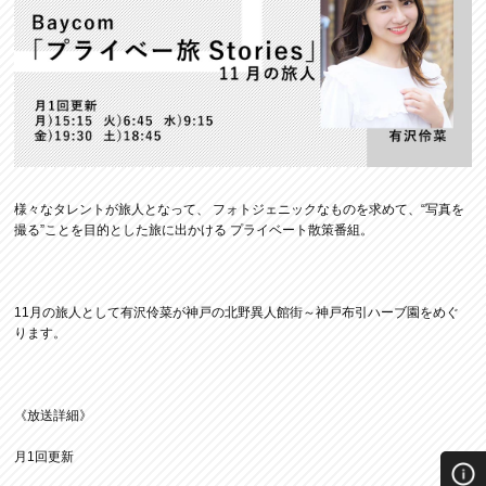
様々なタレントが旅人となって、 フォトジェニックなものを求めて、“写真を
撮る”ことを目的とした旅に出かける プライベート散策番組。
11月の旅人として有沢伶菜が神戸の北野異人館街～神戸布引ハーブ園をめぐ
ります。
《放送詳細》
月1回更新