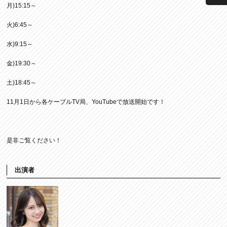
月)15:15～
火)6:45～
水)9:15～
金)19:30～
土)18:45～
11月1日から各ケーブルTV局、YouTubeで放送開始です！
是非ご覧ください！
出演者