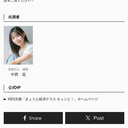
是非ご覧ください！
出演者
なかにし はな
中西 花
公式HP
KBS京都「きょうと経済テラス キュンと！」ホームページ