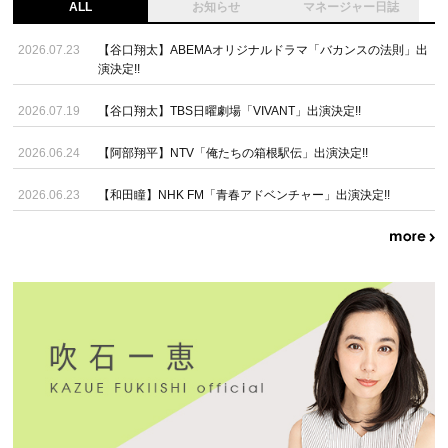
ALL
お知らせ
マネージャー日誌
2026.07.23
【谷口翔太】ABEMAオリジナルドラマ「バカンスの法則」出
演決定!!
2026.07.19
【谷口翔太】TBS日曜劇場「VIVANT」出演決定!!
2026.06.24
【阿部翔平】NTV「俺たちの箱根駅伝」出演決定!!
2026.06.23
【和田瞳】NHK FM「青春アドベンチャー」出演決定!!