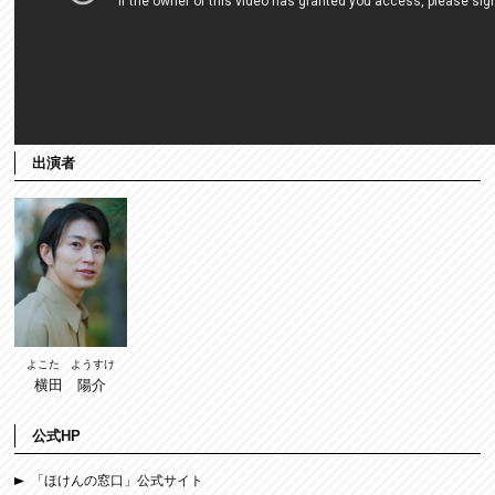
出演者
よこた ようすけ
横田 陽介
公式HP
「ほけんの窓口」公式サイト