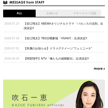
ALL
お知らせ
マネージャー日誌
2026.07.23
【谷口翔太】ABEMAオリジナルドラマ「バカンスの法則」出
演決定!!
2026.07.19
【谷口翔太】TBS日曜劇場「VIVANT」出演決定!!
2026.07.01
【所属のお知らせ】ドラァグクイーン”フェミニーナ”
2026.06.24
【阿部翔平】NTV「俺たちの箱根駅伝」出演決定!!