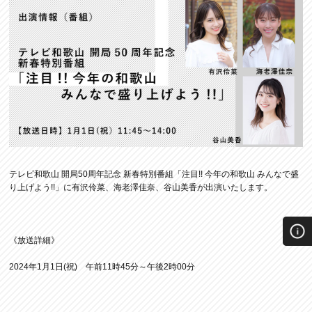
テレビ和歌山 開局50周年記念 新春特別番組「注目!! 今年の和歌山 みんなで盛
り上げよう!!」に有沢伶菜、海老澤佳奈、谷山美香が出演いたします。
《放送詳細》
2024年1月1日(祝) 午前11時45分～午後2時00分