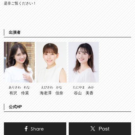
是非ご覧ください！
出演者
ありさわ れな
たにやま みか
えびさわ かな
有沢 伶菜
谷山 美香
海老澤 佳奈
公式HP