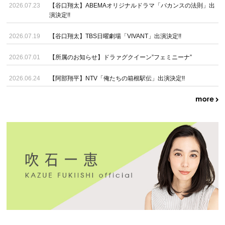
2026.07.23
【谷口翔太】ABEMAオリジナルドラマ「バカンスの法則」出
演決定!!
2026.07.19
【谷口翔太】TBS日曜劇場「VIVANT」出演決定!!
2026.07.01
【所属のお知らせ】ドラァグクイーン”フェミニーナ”
2026.06.24
【阿部翔平】NTV「俺たちの箱根駅伝」出演決定!!