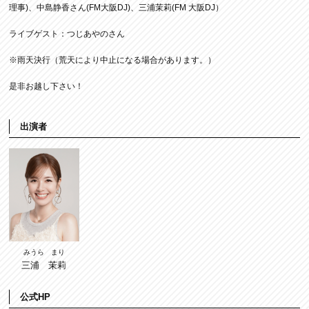
理事)、中島静香さん(FM大阪DJ)、三浦茉莉(FM 大阪DJ）
ライブゲスト：つじあやのさん
※雨天決行（荒天により中止になる場合があります。）
是非お越し下さい！
出演者
みうら まり
三浦 茉莉
公式HP