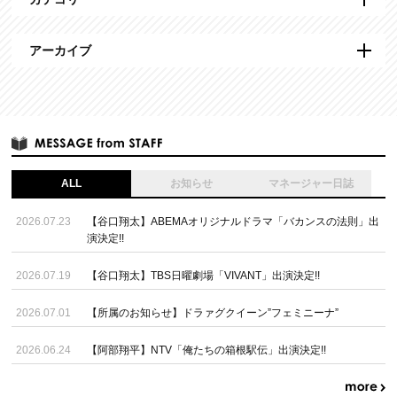
アーカイブ
ALL
お知らせ
マネージャー日誌
2026.07.23
【谷口翔太】ABEMAオリジナルドラマ「バカンスの法則」出
演決定!!
2026.07.19
【谷口翔太】TBS日曜劇場「VIVANT」出演決定!!
2026.07.01
【所属のお知らせ】ドラァグクイーン”フェミニーナ”
2026.06.24
【阿部翔平】NTV「俺たちの箱根駅伝」出演決定!!