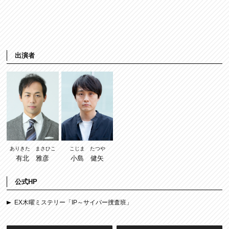
出演者
ありきた まさひこ
こじま たつや
有北 雅彦
小島 健矢
公式HP
EX木曜ミステリー「IP～サイバー捜査班」