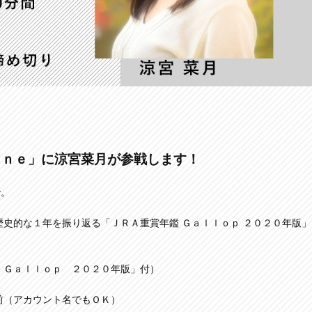
ｉｎｅ」に涼宮菜月が参戦します！
で。
歴史的な１年を振り返る「ＪＲＡ重賞年鑑 Ｇａｌｌｏｐ ２０２０年版」
鑑 Ｇａｌｌｏｐ ２０２０年版」付）
前（アカウント名でもＯＫ）