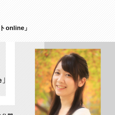
nline」