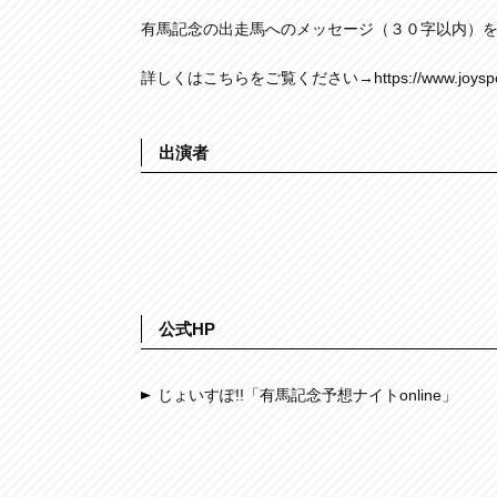
有馬記念の出走馬へのメッセージ（３０字以内）
詳しくはこちらをご覧ください→
https://www.joys
出演者
公式HP
じょいすぽ!!「有馬記念予想ナイトonline」