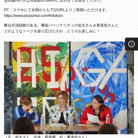
放送圏内の方は周波数85.8MHzに合わせてお聴きください。
PC・スマホにて全国からも下記URLよりご視聴いただけます。
https://www.jcbasimul.com/fmfukuro
舞台共演経験のある、番組パーソナリティの佑太さん＆東達也さんと
どのようなトークを繰り広げたのか…どうぞお楽しみに！
（左：佑太さん、中央：新井將、右：東達也さん）